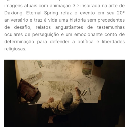
imagens atuais com animação 3D inspirada na arte de
Daxiong, Eternal Spring refaz o evento em seu 20º
aniversário e traz à vida uma história sem precedentes
de desafio, relatos angustiantes de testemunhas
oculares de perseguição e um emocionante conto de
determinação para defender a política e liberdades
religiosas.