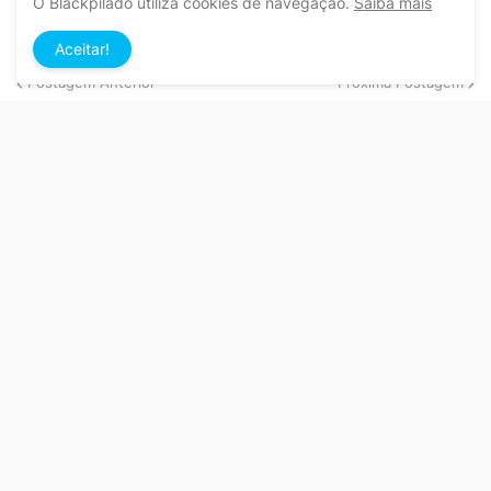
O Blackpilado utiliza cookies de navegação.
Saiba mais
Aceitar!
Postagem Anterior
Próxima Postagem
Aqui você se intromete em tudo
Copyright ©
2026
Todos os direitos reservados.
APP ANDROID
Blackpilado
POLÍTICA DE PRIVACIDADE