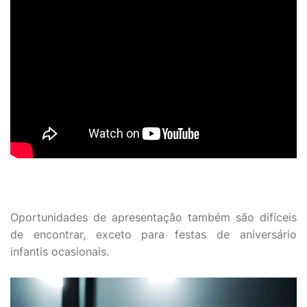
Oportunidades de apresentação também são difíceis
de encontrar, exceto para festas de aniversário
infantis ocasionais.