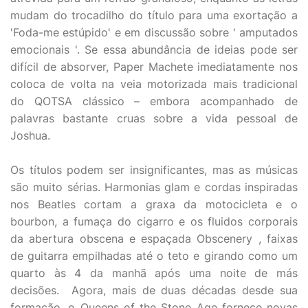
mudam do trocadilho do título para uma exortação a
'Foda-me estúpido' e em discussão sobre ' amputados
emocionais '. Se essa abundância de ideias pode ser
difícil de absorver, Paper Machete imediatamente nos
coloca de volta na veia motorizada mais tradicional
do QOTSA clássico – embora acompanhado de
palavras bastante cruas sobre a vida pessoal de
Joshua.
Os títulos podem ser insignificantes, mas as músicas
são muito sérias. Harmonias glam e cordas inspiradas
nos Beatles cortam a graxa da motocicleta e o
bourbon, a fumaça do cigarro e os fluidos corporais
da abertura obscena e espaçada Obscenery , faixas
de guitarra empilhadas até o teto e girando como um
quarto às 4 da manhã após uma noite de más
decisões. Agora, mais de duas décadas desde sua
formação, o Queens of the Stone Age fornece novas