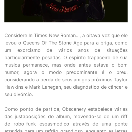
Considere In Times New Roman…, a oitava vez que ele
levou o Queens Of The Stone Age para a briga, como
um exorcismo de vários anos de situações
particularmente pesadas. O espírito trapaceiro de sua
música permanece, mas onde antes estava o bom
humor, agora o modo predominante é o breu,
considerando a perda de seus amigos próximos Taylor
Hawkins e Mark Lanegan, seu diagnóstico de câncer e
seu divórcio.
Como ponto de partida, Obscenery estabelece várias
das justaposições do álbum, movendo-se de um riff
de robo-funk espasmódico através de uma ponte
atrevida para um refrão grandioso, enquanto as letras