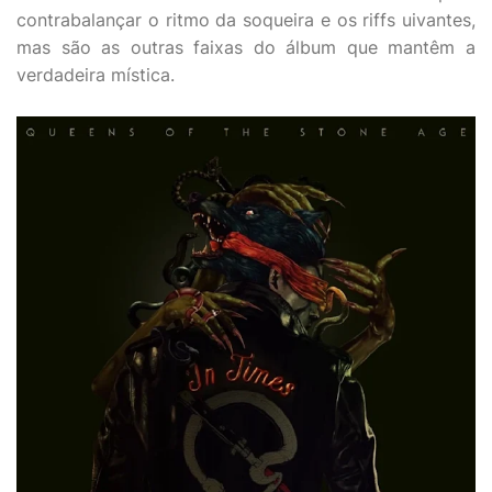
contrabalançar o ritmo da soqueira e os riffs uivantes,
mas são as outras faixas do álbum que mantêm a
verdadeira mística.