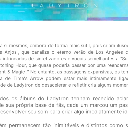
a si mesmos, embora de forma mais sutil, pois criam ilus
 Anjos", que canaliza o eterno verão de Los Angeles
intrincadas de sintetizadores e vocais semelhantes a "S
tching Hour, que quase poderia passar por uma reencarna
ight & Magic ." No entanto, as passagens expansivas, os t
a de Time's Arrow podem estar mais intimamente liga
ade de Ladytron de desacelerar e refletir cria alguns mom
os os álbuns do Ladytron tenham recebido aclam
 sua própria base de fãs, cada um marcou um pass
 desenvolver seu som para criar algo imediatamente ide
m permanecem tão inimitáveis ​​e distintos como 