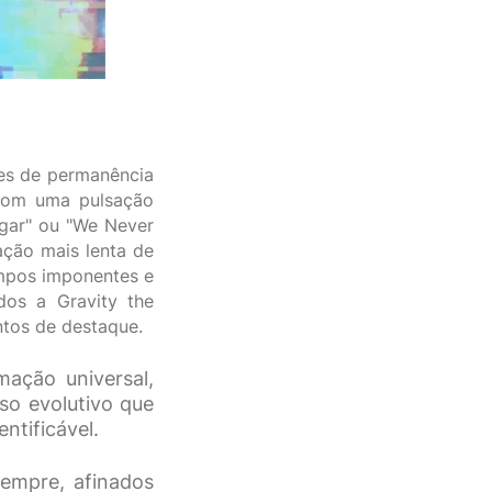
ões de permanência
 com uma pulsação
ugar" ou "We Never
ção mais lenta de
empos imponentes e
dos a Gravity the
entos de destaque.
ação universal,
o evolutivo que
ntificável.
sempre, afinados