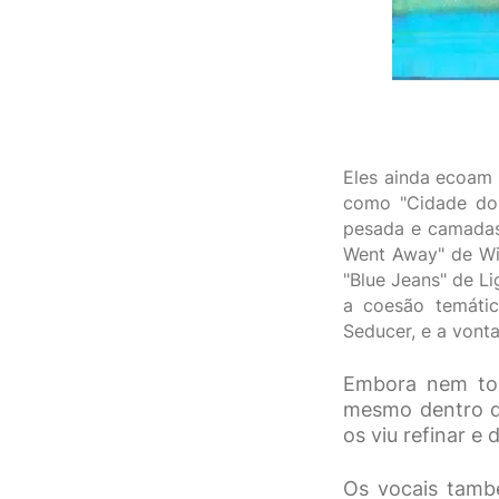
Eles ainda ecoam 
como "Cidade dos
pesada e camadas 
Went Away" de Wi
"Blue Jeans" de L
a coesão temátic
Seducer, e a vont
Embora nem tod
mesmo dentro de
os viu refinar e
Os vocais també