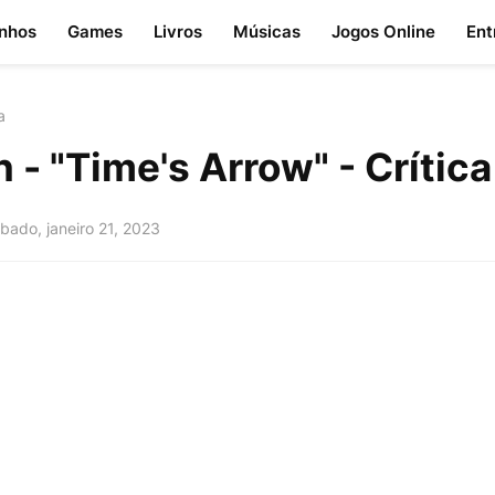
nhos
Games
Livros
Músicas
Jogos Online
Ent
a
 - "Time's Arrow" - Crítica
bado, janeiro 21, 2023