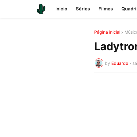
Início
Séries
Filmes
Quadri
Página inicial
Músic
Ladytron
by
Eduardo
-
sá