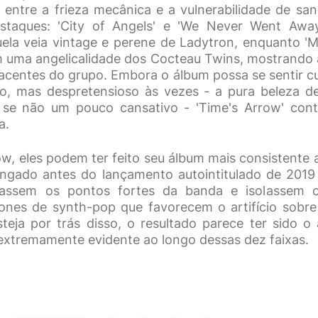
entre a frieza mecânica e a vulnerabilidade de sa
staques: 'City of Angels' e 'We Never Went Away
ela veia vintage e perene de Ladytron, enquanto 
 uma angelicalidade dos Cocteau Twins, mostrando 
acentes do grupo. Embora o álbum possa se sentir cul
to, mas despretensioso às vezes - a pura beleza d
, se não um pouco cansativo - 'Time's Arrow' con
a.
w, eles podem ter feito seu álbum mais consistente a
ongado antes do lançamento autointitulado de 2019
iassem os pontos fortes da banda e isolassem o
ones de synth-pop que favorecem o artifício sobre
teja por trás disso, o resultado parece ter sido 
 extremamente evidente ao longo dessas dez faixas.