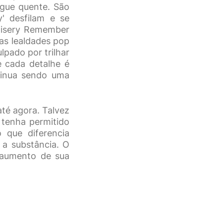
ngue quente. São
' desfilam e se
'Misery Remember
as lealdades pop
pado por trilhar
e cada detalhe é
tinua sendo uma
té agora. Talvez
 tenha permitido
 que diferencia
 a substância. O
o aumento de sua