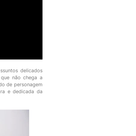
ssuntos delicados
 que não chega a
tudo de personagem
ara e dedicada da