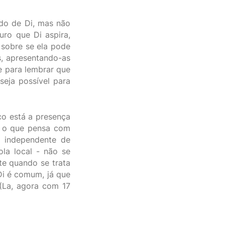
do de Di, mas não
uro que Di aspira,
 sobre se ela pode
s, apresentando-as
e para lembrar que
eja possível para
o está a presença
e o que pensa com
o independente de
ola local - não se
e quando se trata
Di é comum, já que
 (La, agora com 17