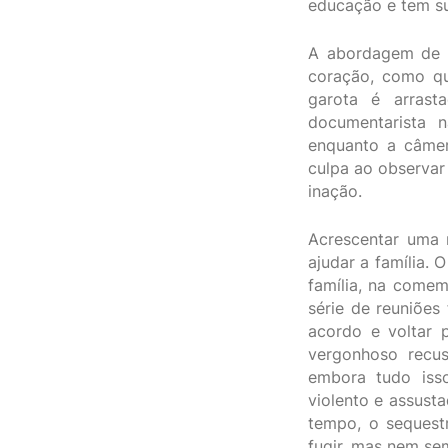
educação e tem s
A abordagem de 
coração, como qu
garota é arrast
documentarista 
enquanto a câmer
culpa ao observar
inação.
Acrescentar uma n
ajudar a família.
família, na come
série de reuniões
acordo e voltar 
vergonhoso recus
embora tudo iss
violento e assust
tempo, o sequest
fugir, mas nem se