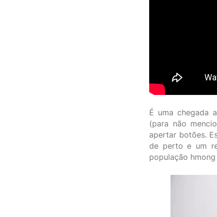
É uma chegada au
(para não menci
apertar botões. E
de perto e um re
população hmong 