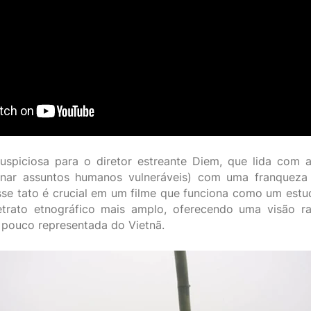
spiciosa para o diretor estreante Diem, que lida com a
onar assuntos humanos vulneráveis) com uma franqueza
sse tato é crucial em um filme que funciona como um es
trato etnográfico mais amplo, oferecendo uma visão r
pouco representada do Vietnã.