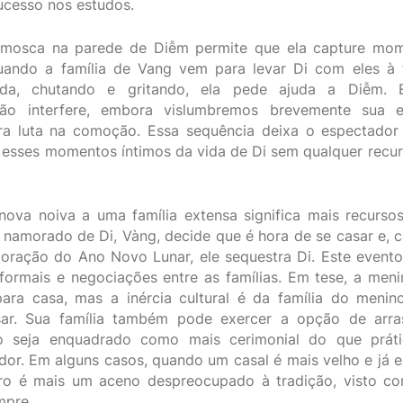
ucesso nos estudos.
mosca na parede de Diễm permite que ela capture mome
ando a família de Vang vem para levar Di com eles à 
ada, chutando e gritando, ela pede ajuda a Diễm. 
não interfere, embora vislumbremos brevemente sua 
a luta na comoção. Essa sequência deixa o espectador
 esses momentos íntimos da vida de Di sem qualquer recur
ova noiva a uma família extensa significa mais recurso
 O namorado de Di, Vàng, decide que é hora de se casar e, 
moração do Ano Novo Lunar, ele sequestra Di. Este event
 formais e negociações entre as famílias. Em tese, a men
para casa, mas a inércia cultural é da família do menin
ar. Sua família também pode exercer a opção de arras
o seja enquadrado como mais cerimonial do que práti
ador. Em alguns casos, quando um casal é mais velho e já e
ro é mais um aceno despreocupado à tradição, visto 
mpre.