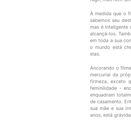
À medida que o f
sabemos seu desti
mas é inteligente
alcançá-los. Tamb
em toda a sua com
o mundo está che
elas.
Ancorando o film
mercurial da pró
firmeza, exceto 
feminilidade - en
enquadram totalm
de casamento. Ent
sua mãe e sua irm
anos, está grávida