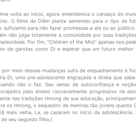
ilme volta ao início, agora entendemos o cansaço do mun
no. O filme de Diễm planta sementes para o tipo de fut
 o suficiente para não fazer promessas a ela ou ao público
ém não julga totalmente a comunidade por suas tradiçõe
plexidade. Por fim, “Children of the Mist” apenas nos ped
io de garotas como Di e esperar que um futuro melhor s
e por meio dessas mudanças sutis de enquadramento e foc
pria Di, uma pré-adolescente engraçada e direta que sab
quando não o faz. Seu senso de autoconfiança e noçã
corajados pelo ensino razoavelmente progressivo na esc
ente nas tradições Hmong de sua educação, principalment
re os Hmong, o sequestro de meninas tão jovens quanto 
ã mais velha, La, se casaram no início da adolescência.
 de seu segundo filho.)