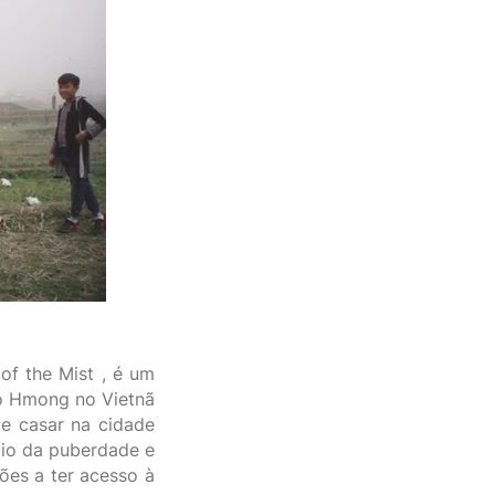
of the Mist , é um
vo Hmong no Vietnã
de casar na cidade
cio da puberdade e
ões a ter acesso à