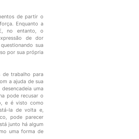
ntos de partir o
força. Enquanto a
E, no entanto, o
expressão de dor
 questionando sua
so por sua própria
s de trabalho para
com a ajuda de sua
o desencadeia uma
ina pode recusar o
o, e é visto como
tá-la de volta e,
co, pode parecer
stá junto há algum
como uma forma de