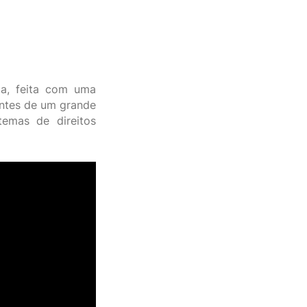
da, feita com uma
entes de um grande
temas de direitos