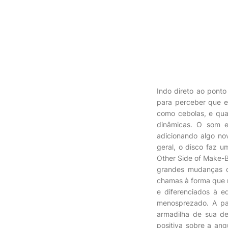
Indo direto ao ponto
para perceber que e
como cebolas, e qua
dinâmicas. O som e
adicionando algo no
geral, o disco faz 
Other Side of Make-B
grandes mudanças di
chamas à forma que 
e diferenciados à e
menosprezado. A pa
armadilha de sua d
positiva sobre a an