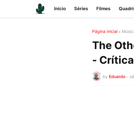
Início
Séries
Filmes
Quadri
Página inicial
Músic
The Othe
- Crítica
by
Eduardo
-
sá