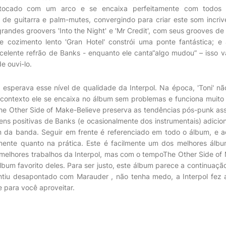
tocado com um arco e se encaixa perfeitamente com todos e
 de guitarra e palm-mutes, convergindo para criar este som incri
andes groovers 'Into the Night' e 'Mr Credit', com seus grooves de 
e cozimento lento 'Gran Hotel' constrói uma ponte fantástica; e
lente refrão de Banks - enquanto ele canta“algo mudou” – isso va
e ouvi-lo.
esperava esse nível de qualidade da Interpol. Na época, 'Toni' n
 contexto ele se encaixa no álbum sem problemas e funciona muit
The Other Side of Make-Believe preserva as tendências pós-punk a
ns positivas de Banks (e ocasionalmente dos instrumentais) adici
 da banda. Seguir em frente é referenciado em todo o álbum, e 
amente quanto na prática. Este é facilmente um dos melhores álbu
 melhores trabalhos da Interpol, mas com o tempoThe Other Side of
um favorito deles. Para ser justo, este álbum parece a continuação 
ntiu desapontado com Marauder , não tenha medo, a Interpol fez 
 para você aproveitar.