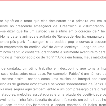
ar hipnótico e tonto que eles dominaram pela primeira vez em su
armente no crescendo ameaçador de 'Greenwich' e vislumbrando 
e-se dizer que há um curioso vim e ritmo em o coração de 'Th
uvi-lo na bateria animada e agitada de 'Renegade Hearts', enquanto a
contra-pós-punk 'Passenger' e as batidas pop e curvas à esquerd
o emprestado da cartilha 'AM' do Arctic Monkeys . Longe de uma r
m novo capítulo confiante, gratificante e sutilmente aventureiro para
mo no já mencionado pico de 'Toni', “ Ainda em forma, meus métodos 
 de contafaz um ótimo trabalho em descobrir o que torna a In
i suas ideias sobre essa base. Por exemplo, 'Fables' é um número b
 mesmo assim - soando como uma música da Interpol por exce
lodias de guitarra evocativas e os vocais sobrenaturais de Banks. Fa
ixa mais segura aqui também, então é um bom presságio para o res
matadores, melodias assustadoras e uma pitada de positividade 
ovavelmente minha faixa favorita do álbum, fazendo um ótimo trabalho
s com tantos fervilhamentos e ondas enormes. O baixo tr