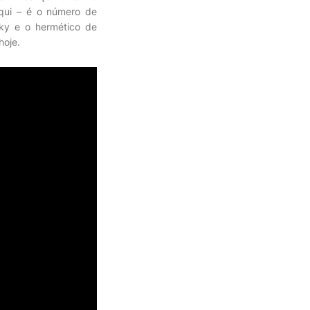
aqui – é o número de
nky e o hermético de
hoje.