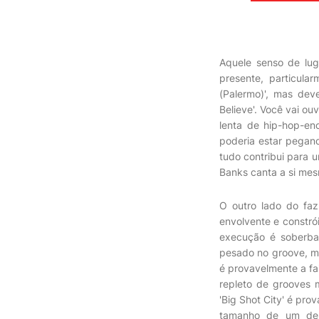
Aquele senso de lug
presente, particul
(Palermo)', mas dev
Believe'. Você vai o
lenta de hip-hop-en
poderia estar pegand
tudo contribui para u
Banks canta a si mes
O outro lado do faz
envolvente e constró
execução é soberba
pesado no groove, me
é provavelmente a fa
repleto de grooves 
'Big Shot City' é pr
tamanho de um deu