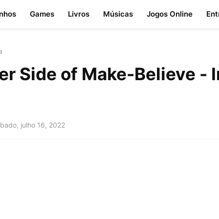
nhos
Games
Livros
Músicas
Jogos Online
Ent
a
r Side of Make-Believe - I
bado, julho 16, 2022