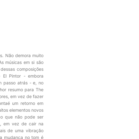
os. Não demora muito
As músicas em si são
s dessas composições
 El Pintor - embora
 passo atrás - e, no
lhor resumo para The
ores, em vez de fazer
contaé um retorno em
itos elementos novos
lgo que não pode ser
, em vez de cair na
ais de uma vibração
ira mudança no tom é