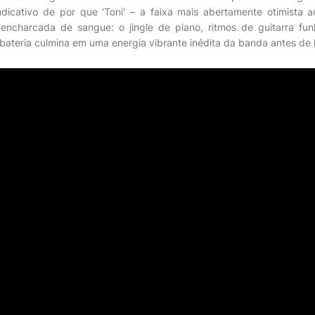
dicativo de por que 'Toni' – a faixa mais abertamente otimista 
 encharcada de sangue: o jingle de piano, ritmos de guitarra fu
 bateria culmina em uma energia vibrante inédita da banda antes de 