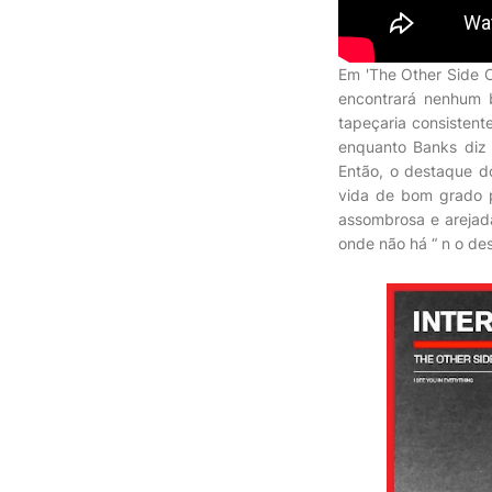
Em 'The Other Side O
encontrará nenhum 
tapeçaria consistent
enquanto Banks diz 
Então, o destaque do
vida de bom grado p
assombrosa e arejada
onde não há “ n o des