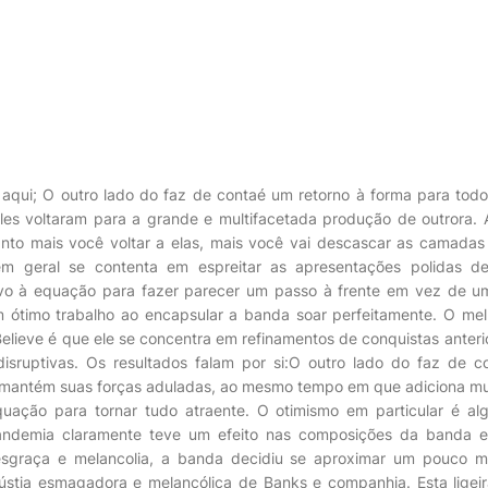
 aqui; O outro lado do faz de contaé um retorno à forma para tod
les voltaram para a grande e multifacetada produção de outrora. 
nto mais você voltar a elas, mais você vai descascar as camada
m geral se contenta em espreitar as apresentações polidas de
vo à equação para fazer parecer um passo à frente em vez de um
um ótimo trabalho ao encapsular a banda soar perfeitamente. O me
elieve é ​​que ele se concentra em refinamentos de conquistas anteri
sruptivas. Os resultados falam por si:O outro lado do faz de 
mantém suas forças aduladas, ao mesmo tempo em que adiciona mu
quação para tornar tudo atraente. O otimismo em particular é a
ndemia claramente teve um efeito nas composições da banda e
esgraça e melancolia, a banda decidiu se aproximar um pouco m
gústia esmagadora e melancólica de Banks e companhia. Esta lige