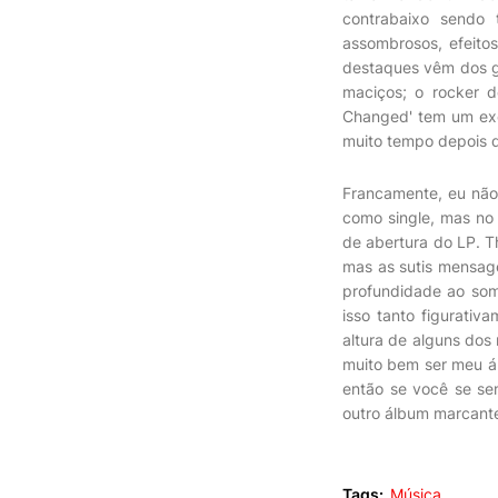
contrabaixo sendo 
assombrosos, efeitos
destaques vêm dos gr
maciços; o rocker d
Changed' tem um exce
muito tempo depois d
Francamente, eu não 
como single, mas no
de abertura do LP. 
mas as sutis mensage
profundidade ao som
isso tanto figurativ
altura de alguns dos
muito bem ser meu álb
então se você se se
outro álbum marcante
Tags:
Música