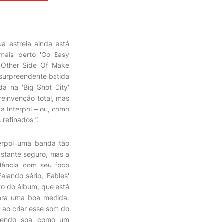
a estreia ainda está
mais perto 'Go Easy
e Other Side Of Make
 surpreendente batida
a na 'Big Shot City'
einvenção total, mas
 a Interpol – ou, como
refinados ”.
terpol uma banda tão
astante seguro, mas a
lência com seu foco
lando sério, 'Fables'
to do álbum, que está
para uma boa medida.
 ao criar esse som do
emendo soa como um