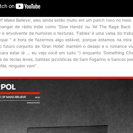
f Make Believe', eles ainda estão muito em um patch roxo no meio 
banger de rádio indie como 'Slow Hands' ou 'All The Rage Back
e e envolvente de humores e texturas. 'Fables' é uma valsa do traba
que " é hora de fazermos algo estável, porque estamos na mira d
 futuro conjunto de 'Gran Hotel' mantém o desejo e o romance viv
ara estar lá ... eu vejo você em tudo ") enquanto 'Something C
 de teclas leves, batidas jazzísticas de Sam Fogarino e bancos p
file, ninguém vem” .