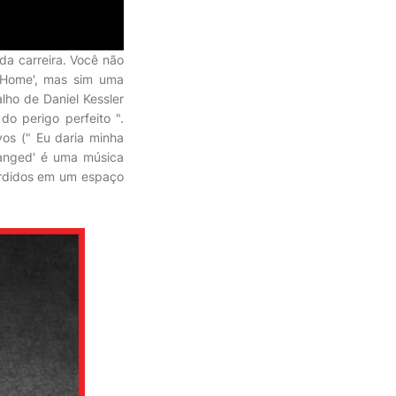
da carreira. Você não
 Home', mas sim uma
lho de Daniel Kessler
o perigo perfeito ".
os (" Eu daria minha
hanged' é uma música
erdidos em um espaço