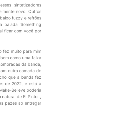
sses sintetizadores
velmente novo. Outros
baixo fuzzy e refrões
 a balada 'Something
i ficar com você por
ão fez muito para mim
o bem como uma faixa
ssombradas da banda,
onam outra camada de
acho que a banda fez
ns de 2022, e está à
 Make-Believe poderia
natural de El Pintor ,
as pazes ao entregar