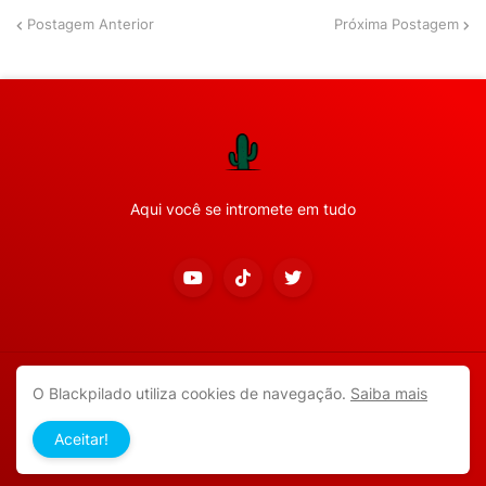
Postagem Anterior
Próxima Postagem
Aqui você se intromete em tudo
Copyright ©
2026
Todos os direitos reservados.
O Blackpilado utiliza cookies de navegação.
Saiba mais
APP ANDROID
Blackpilado
POLÍTICA DE PRIVACIDADE
Aceitar!
CONTATO