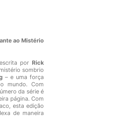
ante ao Mistério
 escrita por
Rick
mistério sombrio
g
– e uma força
 do mundo. Com
número da série é
eira página. Com
co, esta edição
lexa de maneira