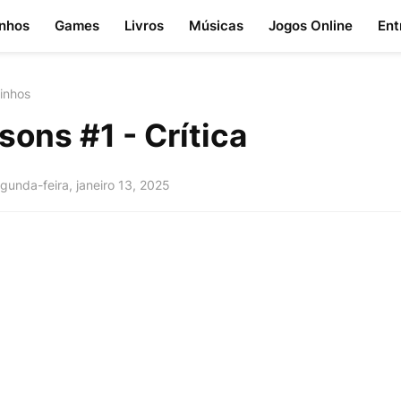
nhos
Games
Livros
Músicas
Jogos Online
Ent
inhos
ons #1 - Crítica
gunda-feira, janeiro 13, 2025