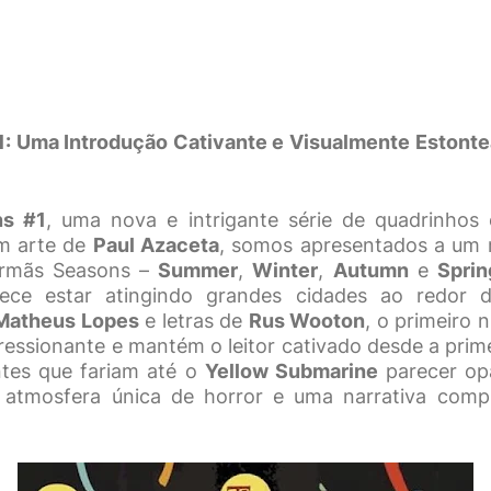
: Uma Introdução Cativante e Visualmente Estonte
ns #1
, uma nova e intrigante série de quadrinhos
m arte de
Paul Azaceta
, somos apresentados a um 
irmãs Seasons –
Summer
,
Winter
,
Autumn
e
Sprin
rece estar atingindo grandes cidades ao redor
 Matheus Lopes
e letras de
Rus Wooton
, o primeiro 
ressionante e mantém o leitor cativado desde a prim
ntes que fariam até o
Yellow Submarine
parecer opa
 atmosfera única de horror e uma narrativa comp