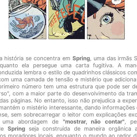
a história se concentra em
Spring
, uma das irmãs 
quanto ela persegue uma carta fugitiva. A ma
onduzida lembra o estilo de quadrinhos clássicos c
com uma camada de tensão e mistério que adiciona
 primeiro número tem uma estrutura que pode ser 
rso", com a maior parte do desenvolvimento da tr
l das páginas. No entanto, isso não prejudica a experi
antém o mistério interessante, dando informações o
se, sem sobrecarregar o leitor com explicações exc
a uma abordagem de
"mostrar, não contar"
, pe
 de
Spring
seja construída de maneira orgânica 
os moradores locais, enquanto o mundo ao redor d