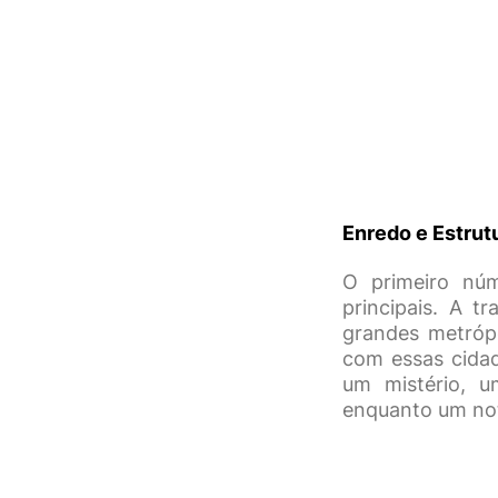
Enredo e Estrut
O primeiro n
principais. A 
grandes metróp
com essas cidad
um mistério, u
enquanto um not