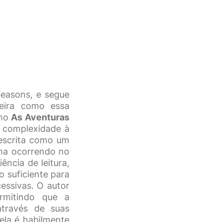
Seasons, e segue
neira como essa
omo
As Aventuras
 complexidade à
descrita como um
ama ocorrendo no
ência de leitura,
 suficiente para
essivas. O autor
rmitindo que a
através de suas
ela é habilmente