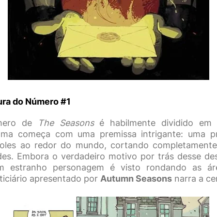
ura do Número #1
úmero de
The Seasons
é habilmente dividido em 
trama começa com uma premissa intrigante: uma p
oles ao redor do mundo, cortando completament
es. Embora o verdadeiro motivo por trás desse des
m estranho personagem é visto rondando as ár
iciário apresentado por
Autumn Seasons
narra a ce