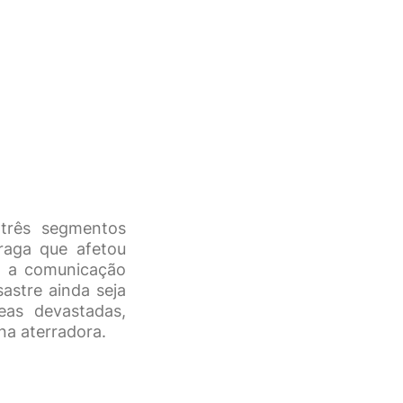
três segmentos
raga que afetou
e a comunicação
astre ainda seja
eas devastadas,
na aterradora.