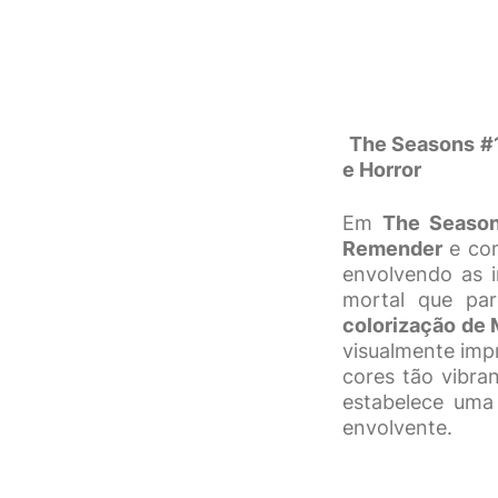
The Seasons #1
e Horror
Em
The Seaso
Remender
e co
envolvendo as 
mortal que pa
colorização de
visualmente imp
cores tão vibra
estabelece uma
envolvente.