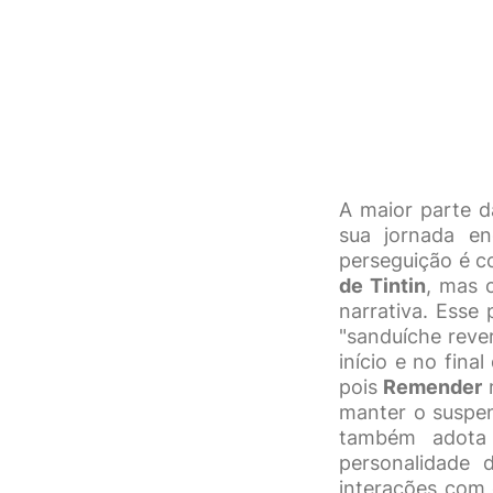
A maior parte d
sua jornada en
perseguição é c
de Tintin
, mas 
narrativa. Esse
"sanduíche reve
início e no fina
pois
Remender
m
manter o suspen
também adot
personalidade
interações com 