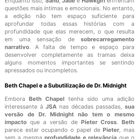
Enquanto isso,
Sand
,
Jade
e
Hawkgirl
enfrentam
questões mais íntimas e emocionais. No entanto,
a edição não tem espaço suficiente para
aprofundar todas essas histórias com a
profundidade que elas merecem, o que resulta
em uma sensação de
sobrecarregamento
narrativo
. A falta de tempo e espaço para
desenvolver completamente as tramas deixa
alguns momentos importantes se sentindo
apressados ou incompletos.
Beth Chapel e a Subutilização de Dr. Midnight
Embora
Beth Chapel
tenha sido uma adição
interessante à
JSA
nas décadas passadas,
sua
versão de Dr. Midnight não tem o mesmo
impacto
que a versão de
Pieter Cross
.
Beth
parece estar ocupando o papel de
Pieter
, mas
sem a mesma
profundidade e relevância
que o