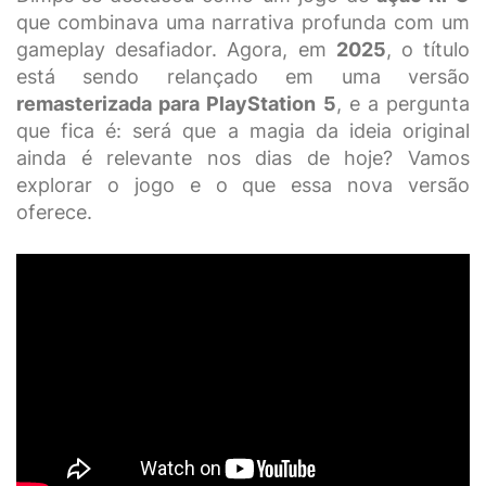
que combinava uma narrativa profunda com um
gameplay desafiador. Agora, em
2025
, o título
está sendo relançado em uma versão
remasterizada para PlayStation 5
, e a pergunta
que fica é: será que a magia da ideia original
ainda é relevante nos dias de hoje? Vamos
explorar o jogo e o que essa nova versão
oferece.