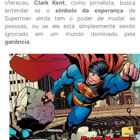
ofereceu.
Clark Kent
, como jornalista, busca
entender se o
símbolo da esperança
de
Superman ainda tem o poder de mudar as
pessoas, ou se ele está simplesmente sendo
ignorado em um mundo dominado pela
ganância
.