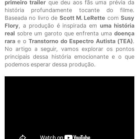
primeiro trailer
que deu aos fãs uma prévia da
história profundamente tocante do filme.
Baseada no livro de
Scott M. LeRette
com
Susy
Flory
, a produção é inspirada em
uma história
real
sobre um garoto que enfrenta uma
doença
rara
e o
Transtorno do Espectro Autista (TEA)
.
No artigo a seguir, vamos explorar os pontos
principais dessa história emocionante e o que
podemos esperar dessa produção.