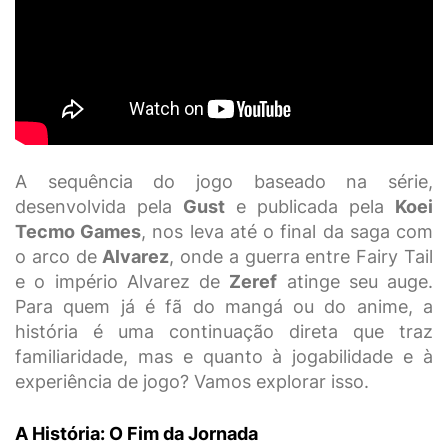
A sequência do jogo baseado na série,
desenvolvida pela
Gust
e publicada pela
Koei
Tecmo Games
, nos leva até o final da saga com
o arco de
Alvarez
, onde a guerra entre Fairy Tail
e o império Alvarez de
Zeref
atinge seu auge.
Para quem já é fã do mangá ou do anime, a
história é uma continuação direta que traz
familiaridade, mas e quanto à jogabilidade e à
experiência de jogo? Vamos explorar isso.
A História: O Fim da Jornada