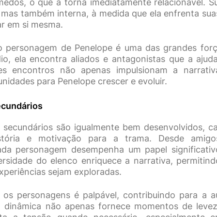
edos, o que a torna imediatamente relacionável. S
 mas também interna, à medida que ela enfrenta sua
ar em si mesma.
o personagem de Penelope é uma das grandes força
io, ela encontra aliados e antagonistas que a aju
ses encontros não apenas impulsionam a narrat
nidades para Penelope crescer e evoluir.
cundários
 secundários são igualmente bem desenvolvidos, c
stória e motivação para a trama. Desde amigos
cada personagem desempenha um papel significativ
ersidade do elenco enriquece a narrativa, permitind
xperiências sejam exploradas.
 os personagens é palpável, contribuindo para a a
sa dinâmica não apenas fornece momentos de leve