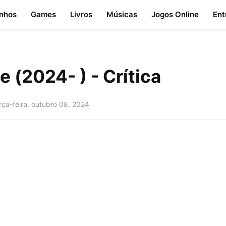
nhos
Games
Livros
Músicas
Jogos Online
Ent
 (2024- ) - Crítica
rça-feira, outubro 08, 2024