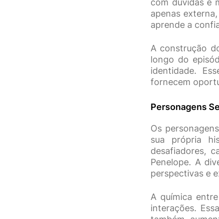
com dúvidas e m
apenas externa,
aprende a confi
A construção d
longo do episód
identidade. Es
fornecem oportu
Personagens Se
Os personagens
sua própria hi
desafiadores, 
Penelope. A div
perspectivas e e
A química entre
interações. Es