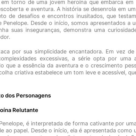
a em torno de uma jovem heroína que embarca em
scoberta e aventura. A história se desenrola em u
leto de desafios e encontros inusitados, que test
 Penelope. Desde o início, somos apresentados a 
ha suas inseguranças, demonstra uma curiosidade 
dor.
taca por sua simplicidade encantadora. Em vez de
complexidades excessivas, a série opta por uma
ndo que a essência da aventura e o crescimento pes
colha criativa estabelece um tom leve e acessível, 
o dos Personagens
oína Relutante
 Penelope, é interpretada de forma cativante por uma
de ao papel. Desde o início, ela é apresentada com