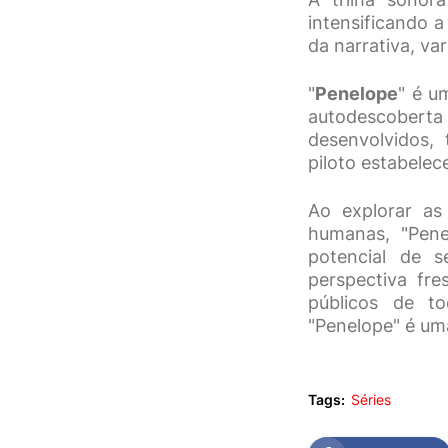
intensificando a
da narrativa, va
"
Penelope
" é u
autodescobert
desenvolvidos,
piloto estabele
Ao explorar as
humanas, "Pene
potencial de s
perspectiva fr
públicos de t
"Penelope" é uma
Tags:
Séries