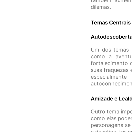
também aument
dilemas.
Temas Centrais
Autodescoberta
Um dos temas m
como a aventu
fortalecimento 
suas fraquezas 
especialment
autoconhecimen
Amizade e Leal
Outro tema impo
como elas podem
personagens se 
a desafios, ter 