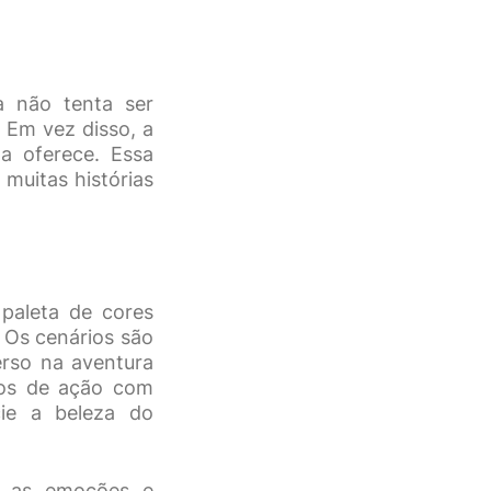
a não tenta ser
 Em vez disso, a
a oferece. Essa
uitas histórias
paleta de cores
 Os cenários são
erso na aventura
tos de ação com
cie a beleza do
do as emoções e