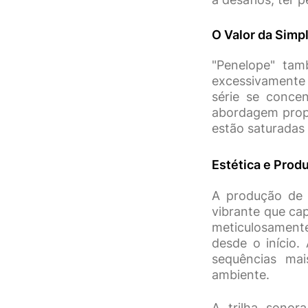
O Valor da Simp
"Penelope" tam
excessivamente 
série se concen
abordagem propo
estão saturadas 
Estética e Prod
A produção de 
vibrante que ca
meticulosamente
desde o início.
sequências mai
ambiente.
A trilha sonor