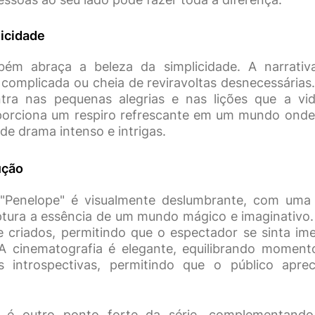
licidade
bém abraça a beleza da simplicidade. A narrativ
complicada ou cheia de reviravoltas desnecessárias.
tra nas pequenas alegrias e nas lições que a vid
rciona um respiro refrescante em um mundo onde m
de drama intenso e intrigas.
ução
"Penelope" é visualmente deslumbrante, com uma 
ptura a essência de um mundo mágico e imaginativo.
 criados, permitindo que o espectador se sinta im
 A cinematografia é elegante, equilibrando momen
s introspectivas, permitindo que o público apre
a é outro ponto forte da série, complementan