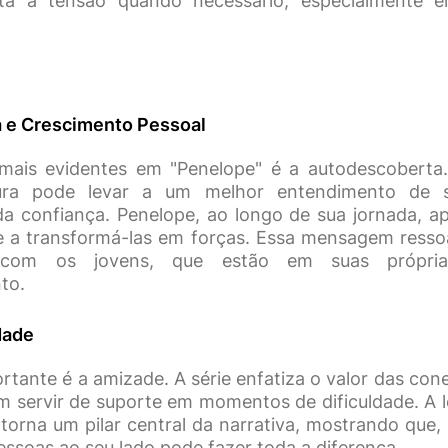
a a tensão quando necessário, especialmente e
 e Crescimento Pessoal
ais evidentes em "Penelope" é a autodescoberta. 
ra pode levar a um melhor entendimento de
da confiança. Penelope, ao longo de sua jornada, a
e a transformá-las em forças. Essa mensagem resso
e com os jovens, que estão em suas própria
to.
dade
rtante é a amizade. A série enfatiza o valor das co
 servir de suporte em momentos de dificuldade. A l
torna um pilar central da narrativa, mostrando qu
pessoas ao seu lado pode fazer toda a diferença.