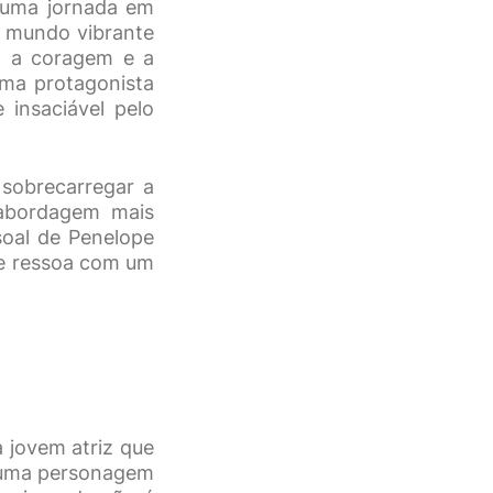
 uma jornada em
m mundo vibrante
am a coragem e a
uma protagonista
insaciável pelo
 sobrecarregar a
 abordagem mais
soal de Penelope
que ressoa com um
 jovem atriz que
o uma personagem