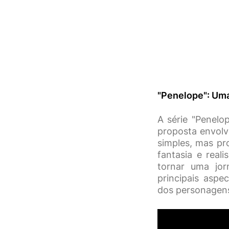
"Penelope": Uma
A série "Penelo
proposta envolv
simples, mas p
fantasia e real
tornar uma jor
principais aspe
dos personagens