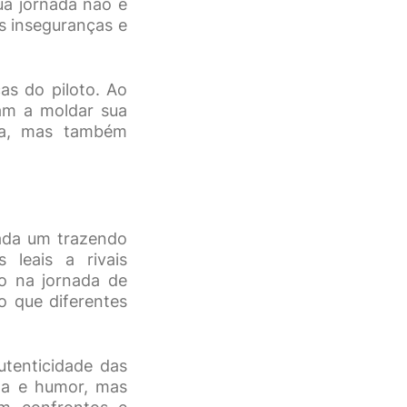
ua jornada não é
s inseguranças e
s do piloto. Ao
dam a moldar sua
iva, mas também
ada um trazendo
 leais a rivais
o na jornada de
o que diferentes
utenticidade das
za e humor, mas