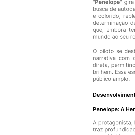
"
Penelope
" gir
busca de autode
e colorido, rep
determinação de
que, embora ten
mundo ao seu re
O piloto se des
narrativa com 
direta, permiti
brilhem. Essa es
público amplo.
Desenvolviment
Penelope: A Her
A protagonista,
traz profundida