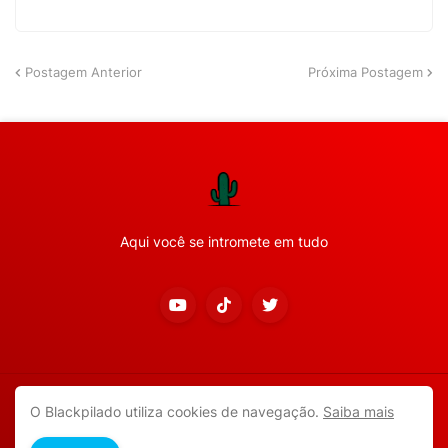
Postagem Anterior
Próxima Postagem
Aqui você se intromete em tudo
Copyright ©
2026
Todos os direitos reservados.
O Blackpilado utiliza cookies de navegação.
Saiba mais
APP ANDROID
Blackpilado
POLÍTICA DE PRIVACIDADE