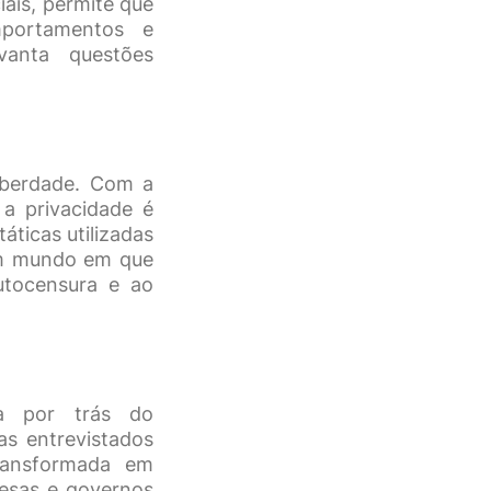
ais, permite que
mportamentos e
evanta questões
liberdade. Com a
 a privacidade é
áticas utilizadas
 um mundo em que
utocensura e ao
ca por trás do
as entrevistados
ransformada em
resas e governos