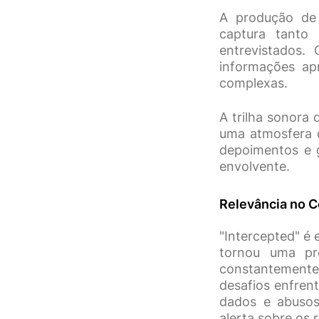
A produção de 
captura tanto 
entrevistados.
informações ap
complexas.
A trilha sonora
uma atmosfera 
depoimentos e g
envolvente.
Relevância no C
"Intercepted" é 
tornou uma pr
constantemente
desafios enfren
dados e abusos
alerta sobre os 