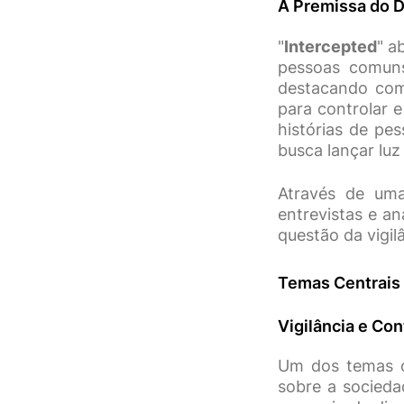
A Premissa do 
"
Intercepted
" a
pessoas comuns
destacando com
para controlar e
histórias de pe
busca lançar luz
Através de uma
entrevistas e a
questão da vigi
Temas Centrais
Vigilância e Con
Um dos temas ce
sobre a socieda