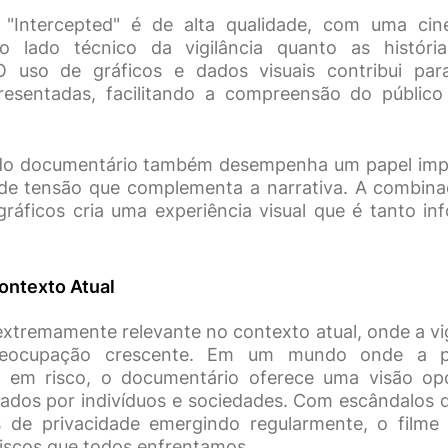
"Intercepted" é de alta qualidade, com uma cin
o lado técnico da vigilância quanto as históri
 O uso de gráficos e dados visuais contribui par
resentadas, facilitando a compreensão do público
 do documentário também desempenha um papel impo
de tensão que complementa a narrativa. A combina
ráficos cria uma experiência visual que é tanto in
ontexto Atual
extremamente relevante no contexto atual, onde a vigi
eocupação crescente. Em um mundo onde a pr
 em risco, o documentário oferece uma visão op
tados por indivíduos e sociedades. Com escândalos
 de privacidade emergindo regularmente, o film
riscos que todos enfrentamos.