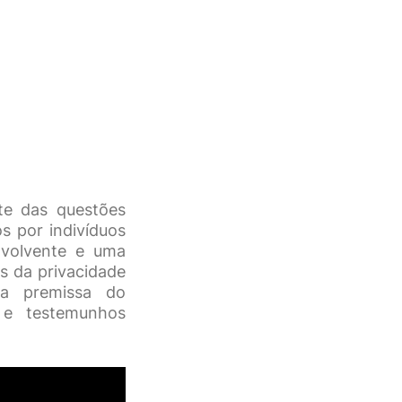
te das questões
s por indivíduos
volvente e uma
es da privacidade
 a premissa do
s e testemunhos