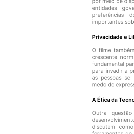
por meio de dis
entidades gov
preferências d
importantes sob
Privacidade e Li
O filme também 
crescente norma
fundamental para
para invadir a 
as pessoas se 
medo de express
A Ética da Tecn
Outra questão
desenvolvimento
discutem como
ferramentas de 