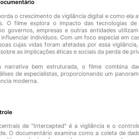
Documentário
borda o crescimento da vigilância digital e como ela a
. O filme explora o impacto das tecnologias de
o governos, empresas e outras entidades utilizam
 influenciar indivíduos. Com um foco especial em ca
ssoas cujas vidas foram afetadas por essa vigilância
 sobre as implicações éticas e sociais da perda de pri
 narrativa bem estruturada, o filme combina dado
nálises de especialistas, proporcionando um panora
lância moderna.
trole
ntrais de "Intercepted" é a vigilância e o control
de. O documentário examina como a coleta de dado