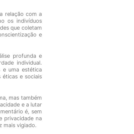
ia relação com a
mo os indivíduos
ades que coletam
nscientização e
lise profunda e
rdade individual.
s e uma estética
 éticas e sociais
rma, mas também
acidade e a lutar
umentário é, sem
e privacidade na
 mais vigiado.