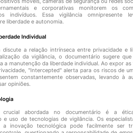
positivos móveis, câmeras de segurança ou redes soci
ernamentais e corporativas monitorem os co
os indivíduos. Essa vigilância omnipresente l
re liberdade e autonomia.
berdade Individual
discute a relação intrínseca entre privacidade e 
lização da vigilância, o documentário sugere que
 a manutenção da liberdade individual. Ao expor as t
privacidade, "Intercepted" alerta para os riscos de
sentem constantemente observadas, levando à a
ar opiniões.
ologia
 crucial abordada no documentário é a éti
 e uso de tecnologias de vigilância. Os especialist
 a inovação tecnológica pode facilmente ser t
controle, questionando a responsabilidade de emp