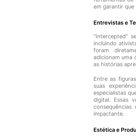
em garantir que 
Entrevistas e 
"Intercepted" s
incluindo ativis
foram diretam
adicionam uma c
as histórias apr
Entre as figura
suas experiênc
especialistas q
digital. Essas
consequências 
impactante.
Estética e Prod