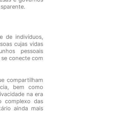
nsparente.
 de indivíduos,
ssoas cujas vidas
unhos pessoais
o se conecte com
que compartilham
ância, bem como
ivacidade na era
ro complexo das
ário ainda mais