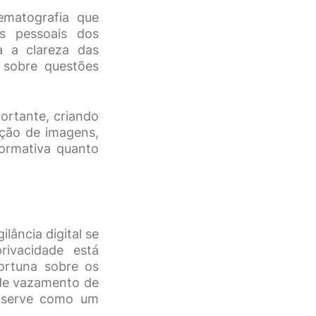
ematografia que
as pessoais dos
a a clareza das
 sobre questões
rtante, criando
ção de imagens,
formativa quanto
lância digital se
ivacidade está
ortuna sobre os
 de vazamento de
e serve como um