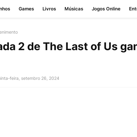
nhos
Games
Livros
Músicas
Jogos Online
Ent
tenimento
da 2 de The Last of Us ga
inta-feira, setembro 26, 2024