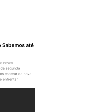
e Sabemos até
to novos
o da segunda
mos esperar da nova
 enfrentar.