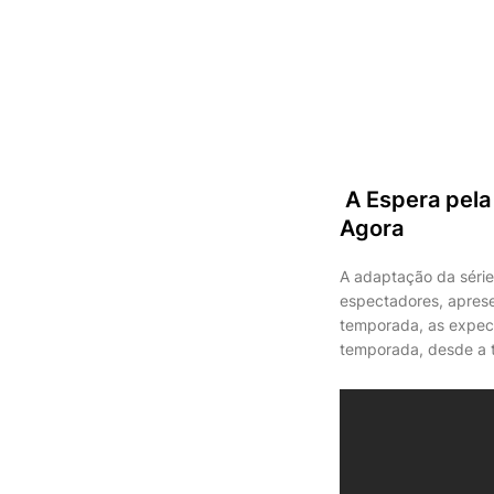
A Espera pela
Agora
A adaptação da séri
espectadores, apres
temporada, as expect
temporada, desde a t