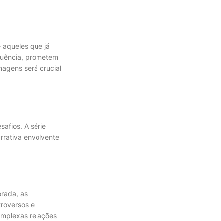
 aqueles que já
quência, prometem
nagens será crucial
afios. A série
rrativa envolvente
orada, as
troversos e
omplexas relações