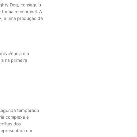
ghty Dog, conseguiu
de forma memorável. A
y, e uma produção de
brevivência e a
s na primeira
a segunda temporada
ória complexa e
colhas dos
 representará um