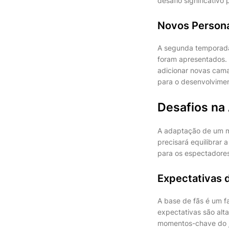
desafio significativo 
Novos Person
A segunda temporada
foram apresentados.
adicionar novas camad
para o desenvolvimen
Desafios na
A adaptação de um m
precisará equilibrar
para os espectadore
Expectativas
A base de fãs é um f
expectativas são alt
momentos-chave do jo