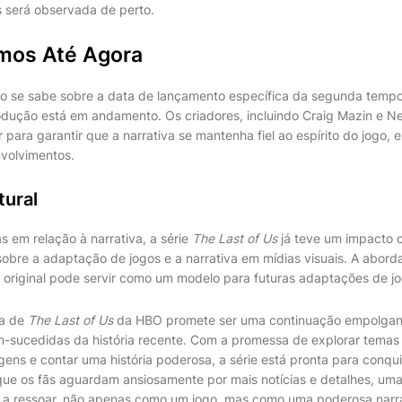
 será observada de perto.
mos Até Agora
 se sabe sobre a data de lançamento específica da segunda tempor
dução está em andamento. Os criadores, incluindo Craig Mazin e N
 para garantir que a narrativa se mantenha fiel ao espírito do jogo,
volvimentos.
tural
s em relação à narrativa, a série
The Last of Us
já teve um impacto cu
obre a adaptação de jogos e a narrativa em mídias visuais. A abor
ia original pode servir como um modelo para futuras adaptações de j
a de
The Last of Us
da HBO promete ser uma continuação empolgan
-sucedidas da história recente. Com a promessa de explorar temas
ens e contar uma história poderosa, a série está pronta para conqui
ue os fãs aguardam ansiosamente por mais notícias e detalhes, uma
 a ressoar, não apenas como um jogo, mas como uma poderosa narra