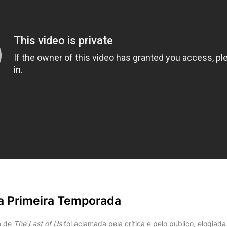
a Primeira Temporada
a de
The Last of Us
foi aclamada pela crítica e pelo público, elogiada