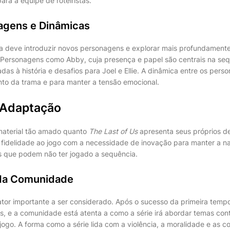
para a equipe de roteiristas.
agens e Dinâmicas
 deve introduzir novos personagens e explorar mais profundamente
 Personagens como Abby, cuja presença e papel são centrais na se
as à história e desafios para Joel e Ellie. A dinâmica entre os perso
to da trama e para manter a tensão emocional.
 Adaptação
aterial tão amado quanto
The Last of Us
apresenta seus próprios des
 a fidelidade ao jogo com a necessidade de inovação para manter a na
s que podem não ter jogado a sequência.
 da Comunidade
ator importante a ser considerado. Após o sucesso da primeira temp
as, e a comunidade está atenta a como a série irá abordar temas con
go. A forma como a série lida com a violência, a moralidade e as c