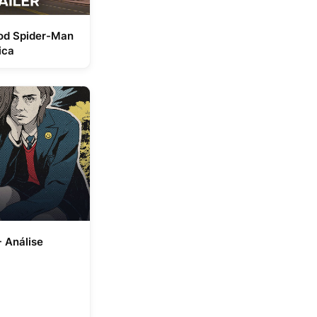
ood Spider-Man
ica
 Análise