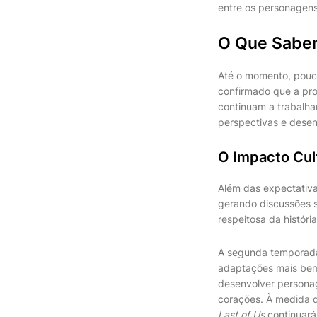
entre os personagens
O Que Sabe
Até o momento, pouco
confirmado que a pro
continuam a trabalhar
perspectivas e desen
O Impacto Cul
Além das expectativa
gerando discussões s
respeitosa da histór
A segunda temporad
adaptações mais bem
desenvolver personag
corações. À medida q
Last of Us
continuará