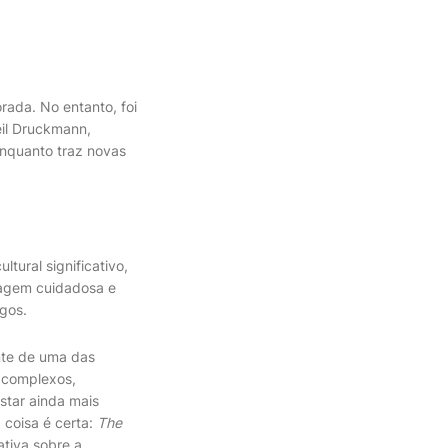
ada. No entanto, foi
eil Druckmann,
 enquanto traz novas
ltural significativo,
dagem cuidadosa e
ogos.
te de uma das
 complexos,
star ainda mais
 coisa é certa:
The
tiva sobre a