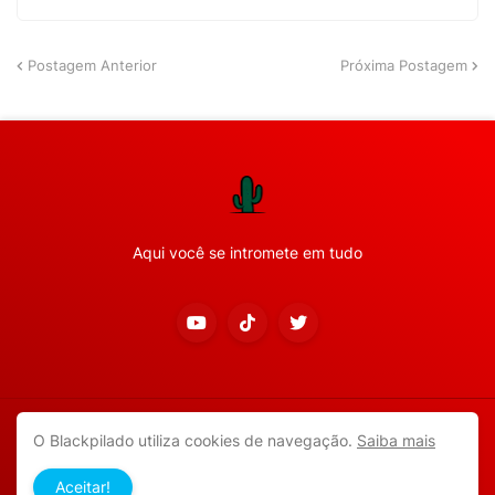
Postagem Anterior
Próxima Postagem
Aqui você se intromete em tudo
Copyright ©
2026
Todos os direitos reservados.
O Blackpilado utiliza cookies de navegação.
Saiba mais
APP ANDROID
Blackpilado
POLÍTICA DE PRIVACIDADE
Aceitar!