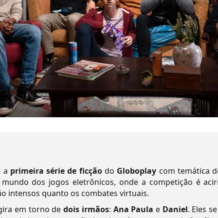
é a
primeira série de ficção
do
Globoplay
com temática de
 mundo dos jogos eletrônicos, onde a competição é acir
ão intensos quanto os combates virtuais.
 gira em torno de
dois irmãos
:
Ana Paula
e
Daniel
. Eles s