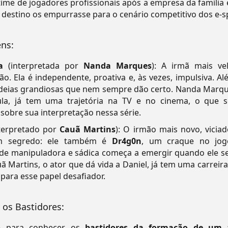
ime de jogadores profissionais após a empresa da família e
 destino os empurrasse para o cenário competitivo dos e-s
ns:
a
(interpretada por
Nanda Marques
): A irmã mais ve
ão. Ela é independente, proativa e, às vezes, impulsiva. A
deias grandiosas que nem sempre dão certo. Nanda Marques
la, já tem uma trajetória na TV e no cinema, o que 
 sobre sua interpretação nessa série.
terpretado por
Cauã Martins
): O irmão mais novo, vici
 segredo: ele também é
Dr4g0n
, um craque no jogo
de manipuladora e sádica começa a emergir quando ele s
ã Martins, o ator que dá vida a Daniel, já tem uma carreir
para esse papel desafiador.
 os Bastidores:
se para conhecer os
bastidores da formação de um t