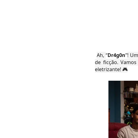
Ah,
“
Dr4g0n
”
! Um
de ficção. Vamos
eletrizante! 🎮