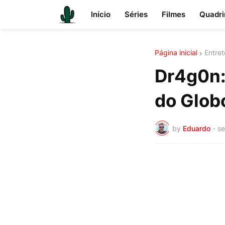
Início
Séries
Filmes
Quadri
Página inicial
Entre
Dr4g0n: 
do Glob
by
Eduardo
-
se