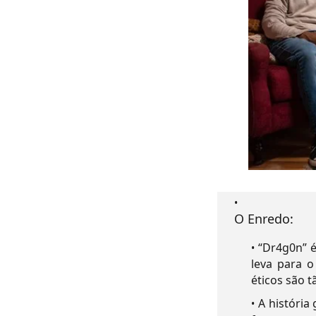
O Enredo:
“Dr4g0n” 
leva para o
éticos são t
A história