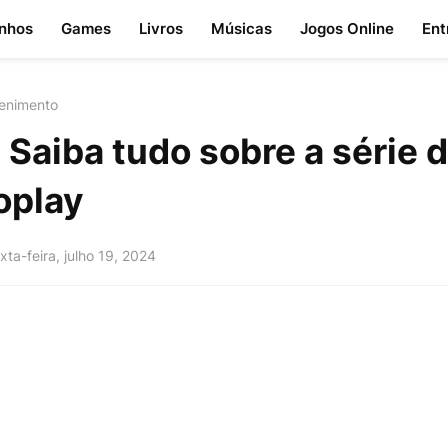
nhos
Games
Livros
Músicas
Jogos Online
Ent
tenimento
Saiba tudo sobre a série d
oplay
xta-feira, julho 19, 2024