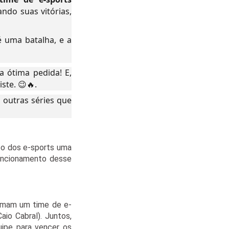
ndo suas vitórias,
 é uma batalha, e a
a ótima pedida! E,
ste. 😉🔥.
r outras séries que
so dos e-sports uma
funcionamento desse
ormam um time de e-
aio Cabral). Juntos,
uipe para vencer os