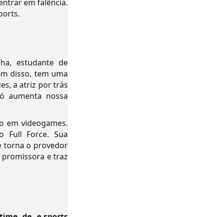
ntrar em falência.
ports.
lha, estudante de
lém disso, tem uma
, a atriz por trás
só aumenta nossa
ado em videogames.
 Full Force. Sua
e torna o provedor
a promissora e traz
ime de e-sports