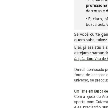
profissiona
derrotas e 
E, claro, 
busca pela v
Se você curte gam
quem sabe, talvez 
E aí, já assistiu 
estejam chamando 
Dr4g0n
: Uma Vida de 
Daniel, conhecido 
forma de escapar d
universo, se preoc
Um Time em Busca de 
Com a ajuda de Ana
sports com Guizera 
eles precisarão su