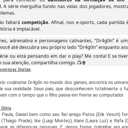
l
. A série mergulha fundo nas vidas dos jogadores, mostra
dilemas.
não faltará
competição
. Afinal, nos e-sports, cada partida
itória é implacável.
es, adrenalina e personagens cativantes, “Dr4g0n” é um
você até descubra seu próprio lado “Dr4g0n” enquanto assi
à série ou está pensando em dar o play? Me conta! E se tive
sua atenção, compartilha comigo. 📺🍿
Aventuras Digitais
pelo codinome Dr4g0n no mundo dos games, encontra no univer
e sua realidade. Seus pais, que desconhecem totalmente o 
upam com o tempo que o filho passa em frente ao computador.
Glória
 Paula, Daniel bem como seu fiel amigo Patos (Erik Vesch) f
(Thiago Prade), Ike (Luigi Montez), Kami (Laura Luz) e Rafa (C
perar as diferenças pessoais. E, dessa forma, trabalhar em eq