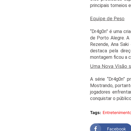
principais torneios e
Equipe de Peso
“Dr4g0n” é uma cri
de Porto Alegre. A
Rezende, Ana Saki 
destaca pela direç
montagem ficou a ca
Uma Nova Visão 
A série “Dr4g0n” p
Mostrando, portant
jogadores enfrenta
conquistar o públic
Tags:
Entreteniment
Facebook