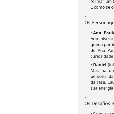
formar um t
É como se o
Os Personage
Ana Paul
Administraç
queda por i
de Ana Pau
curiosidade
Daniel
(in
Mas há um
personalida
da casa. Cau
sua energia 
Os Desafios e
Prepare-