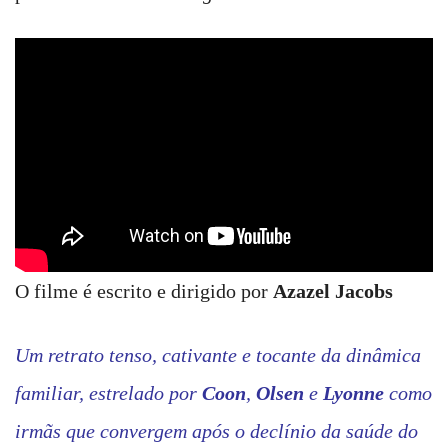
O filme é escrito e dirigido por
Azazel Jacobs
Um retrato tenso, cativante e tocante da dinâmica
familiar, estrelado por
Coon
,
Olsen
e
Lyonne
como
irmãs que convergem após o declínio da saúde do