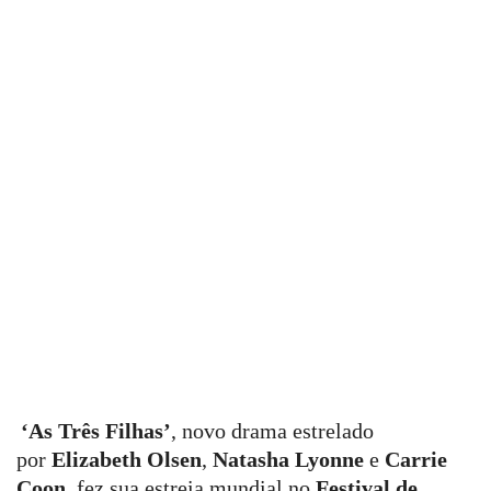
‘As Três Filhas’
, novo drama estrelado
por
Elizabeth Olsen
,
Natasha Lyonne
e
Carrie
Coon
, fez sua estreia mundial no
Festival de