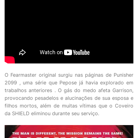
O Fearmaster original surgiu nas páginas de Punisher
2099 , uma série que Pepose já havia explorado em
trabalhos anteriores . O gás do medo afeta Garrison,
provocando pesadelos e alucinações de sua esposa e
filhos mortos, além de muitas vítimas que o Coveiro
da SHIELD eliminou durante seu serviço.