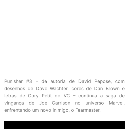
Punisher #3 – de autoria de David Pepose, com
desenhos de Dave Wachter, cores de Dan Brown e
letras de Cory Petit do VC – continua a saga de
vingança de Joe Garrison no universo Marvel,
enfrentando um novo inimigo, o Fearmaster.