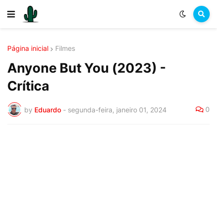
Página inicial
Filmes
Anyone But You (2023) -
Crítica
0
by
Eduardo
-
segunda-feira, janeiro 01, 2024