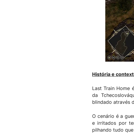
História e contex
Last Train Home é
da Tchecoslováq
blindado através d
O cenário é a gue
e irritados por 
pilhando tudo que