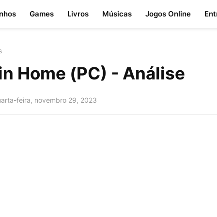
nhos
Games
Livros
Músicas
Jogos Online
Ent
s
in Home (PC) - Análise
arta-feira, novembro 29, 2023