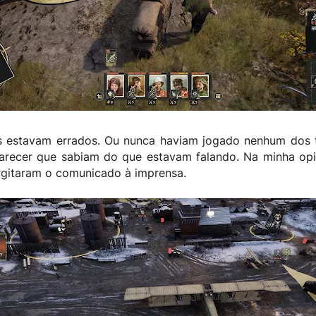
 estavam errados. Ou nunca haviam jogado nenhum dos tí
arecer que sabiam do que estavam falando. Na minha opin
rgitaram o comunicado à imprensa.