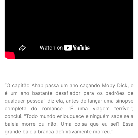
“O capitão Ahab passa um ano caçando Moby Dick, e
é um ano bastante desafiador para os padrões de
qualquer pessoa”, diz ela, antes de lançar uma sinopse
completa do romance. "É uma viagem terrível",
conclui. "Todo mundo enlouquece e ninguém sabe se a
baleia morre ou não. Uma coisa que eu sei? Essa
grande baleia branca definitivamente morreu."