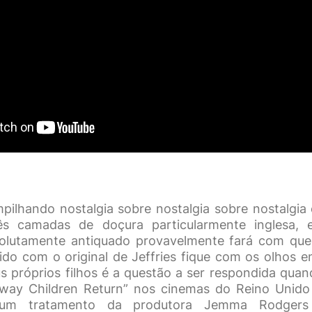
pilhando nostalgia sobre nostalgia sobre nostalgi
rês camadas de doçura particularmente inglesa, 
olutamente antiquado provavelmente fará com que 
ido com o original de Jeffries fique com os olhos e
s próprios filhos é a questão a ser respondida quan
lway Children Return” nos cinemas do Reino Unido
 um tratamento da produtora Jemma Rodgers 