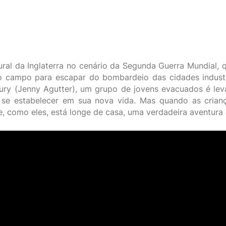
ural da Inglaterra no cenário da Segunda Guerra Mundial, 
o campo para escapar do bombardeio das cidades industr
ury (Jenny Agutter), um grupo de jovens evacuados é lev
 se estabelecer em sua nova vida. Mas quando as cria
, como eles, está longe de casa, uma verdadeira aventura