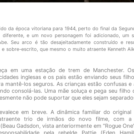
ido da época vitoriana para 1944, perto do final da Segun
 diferente, e um novo personagem foi adicionado, um 
be. Seu arco é tão desajeitadamente construído e res
 e sobre-escrito, que mesmo o muito atraente Kenneth A
eça em uma estação de trem de Manchester. Os
dades inglesas e os pais estão enviando seus filhos
ra mantê-los seguros. As crianças estão confusas e 
ando consolá-las. Uma mãe soluça e pega seu filho 
lesmente não pode suportar que eles sejam separado
revalece em breve. A dinâmica familiar do original
atraente trio de irmãos do novo filme, com a
y (Beau Gadsdon, vista anteriormente em “Rogue One
sponsabilidade pela rebelde Pattie (Eden Hamil