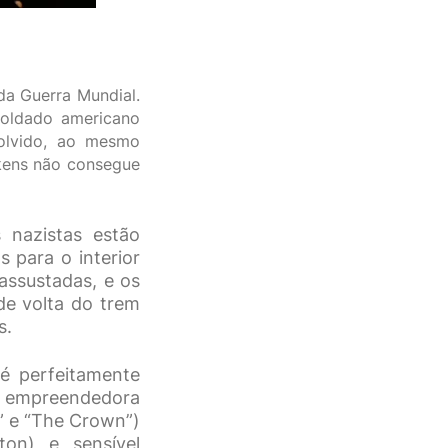
da Guerra Mundial.
soldado americano
olvido, ao mesmo
ikens não consegue
 nazistas estão
 para o interior
assustadas, e os
de volta do trem
s.
 é perfeitamente
 empreendedora
” e “The Crown”)
ton) e sensível