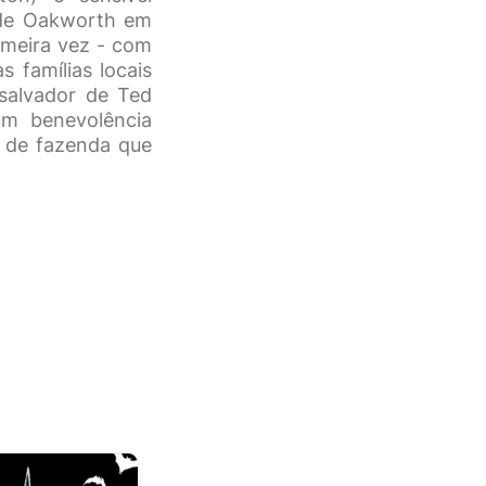
 de Oakworth em
imeira vez - com
famílias locais
 salvador de Ted
om benevolência
a de fazenda que