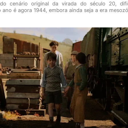
do cenário original da virada do século 20, dif
 ano é agora 1944, embora ainda seja a era mesozó