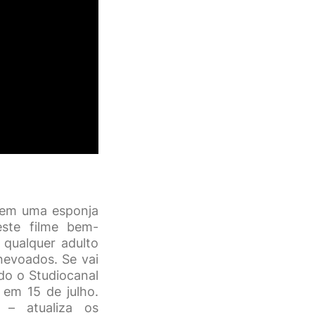
a em uma esponja
este filme bem-
qualquer adulto
nevoados. Se vai
do o Studiocanal
 em 15 de julho.
– atualiza os