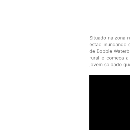
Situado na zona r
estão inundando 
de Bobbie Waterb
rural e começa a
jovem soldado que