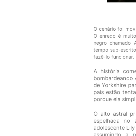
O cenário foi mov
O enredo é muito
negro chamado A
tempo sub-escrito
fazê-lo funcionar.
A história com
bombardeando ci
de Yorkshire pa
pais estão tent
porque ela simp
O alto astral p
espelhada no 
adolescente Lil
assumindo a re