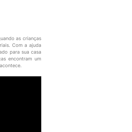
quando as crianças
iais. Com a ajuda
ado para sua casa
nças encontram um
 acontece.