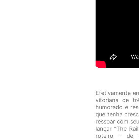
Efetivamente em
vitoriana de t
humorado e res
que tenha cresc
ressoar com seu
lançar “The Rai
roteiro – de