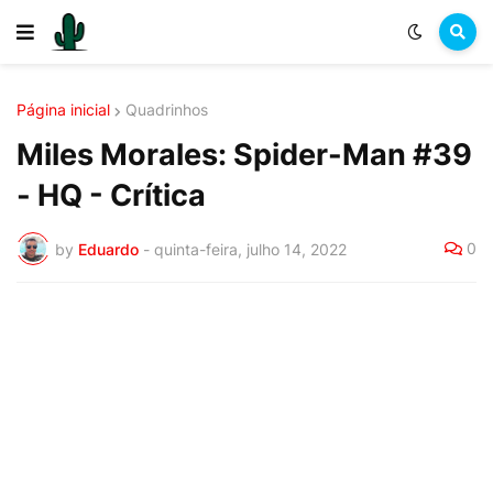
Página inicial
Quadrinhos
Miles Morales: Spider-Man #39
- HQ - Crítica
0
by
Eduardo
-
quinta-feira, julho 14, 2022